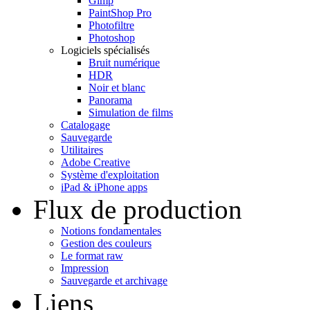
Gimp
PaintShop Pro
Photofiltre
Photoshop
Logiciels spécialisés
Bruit numérique
HDR
Noir et blanc
Panorama
Simulation de films
Catalogage
Sauvegarde
Utilitaires
Adobe Creative
Système d'exploitation
iPad & iPhone apps
Flux de production
Notions fondamentales
Gestion des couleurs
Le format raw
Impression
Sauvegarde et archivage
Liens