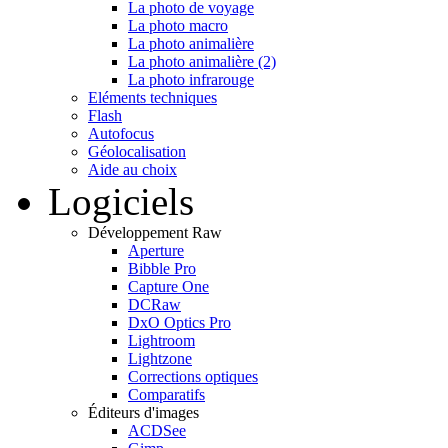
La photo de voyage
La photo macro
La photo animalière
La photo animalière (2)
La photo infrarouge
Eléments techniques
Flash
Autofocus
Géolocalisation
Aide au choix
Logiciels
Développement Raw
Aperture
Bibble Pro
Capture One
DCRaw
DxO Optics Pro
Lightroom
Lightzone
Corrections optiques
Comparatifs
Éditeurs d'images
ACDSee