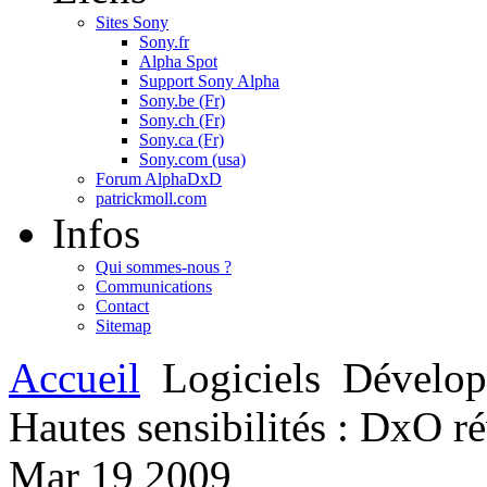
Sites Sony
Sony.fr
Alpha Spot
Support Sony Alpha
Sony.be (Fr)
Sony.ch (Fr)
Sony.ca (Fr)
Sony.com (usa)
Forum AlphaDxD
patrickmoll.com
Infos
Qui sommes-nous ?
Communications
Contact
Sitemap
Accueil
Logiciels
Dévelo
Hautes sensibilités : DxO ré
Mar
19
2009