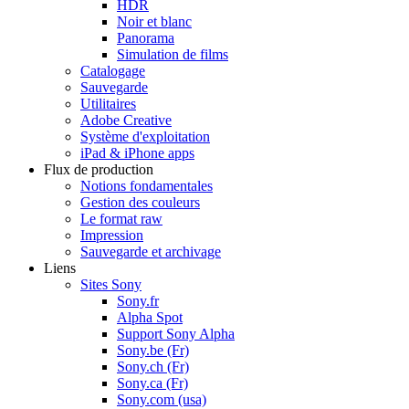
HDR
Noir et blanc
Panorama
Simulation de films
Catalogage
Sauvegarde
Utilitaires
Adobe Creative
Système d'exploitation
iPad & iPhone apps
Flux de production
Notions fondamentales
Gestion des couleurs
Le format raw
Impression
Sauvegarde et archivage
Liens
Sites Sony
Sony.fr
Alpha Spot
Support Sony Alpha
Sony.be (Fr)
Sony.ch (Fr)
Sony.ca (Fr)
Sony.com (usa)