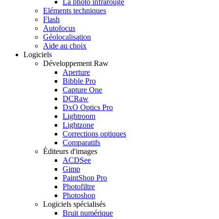
La photo infrarouge
Eléments techniques
Flash
Autofocus
Géolocalisation
Aide au choix
Logiciels
Développement Raw
Aperture
Bibble Pro
Capture One
DCRaw
DxO Optics Pro
Lightroom
Lightzone
Corrections optiques
Comparatifs
Éditeurs d'images
ACDSee
Gimp
PaintShop Pro
Photofiltre
Photoshop
Logiciels spécialisés
Bruit numérique