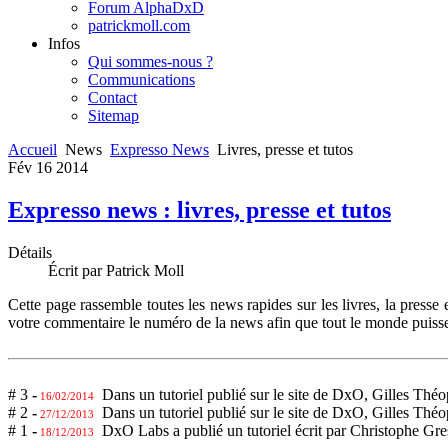
Forum AlphaDxD
patrickmoll.com
Infos
Qui sommes-nous ?
Communications
Contact
Sitemap
Accueil
News
Expresso News
Livres, presse et tutos
Fév
16
2014
Expresso news : livres, presse et tutos
Détails
Écrit par Patrick Moll
Cette page rassemble toutes les news rapides sur les livres, la presse 
votre commentaire le numéro de la news afin que tout le monde puisse
# 3
-
Dans un tutoriel publié sur le site de DxO, Gilles Théo
16/02/2014
# 2
-
Dans un tutoriel publié sur le site de DxO, Gilles Thé
27/12/2013
# 1
-
DxO Labs a publié un tutoriel écrit par Christophe Gre
18/12/2013