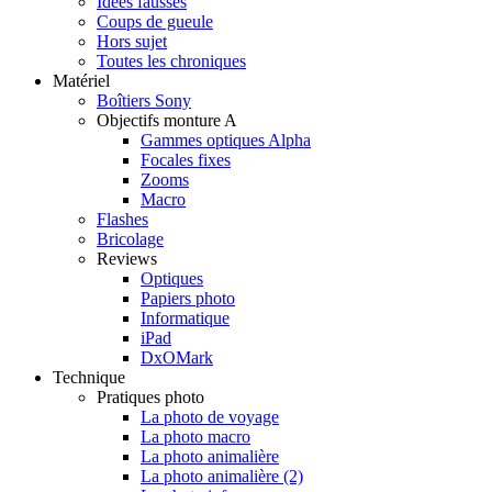
Idées fausses
Coups de gueule
Hors sujet
Toutes les chroniques
Matériel
Boîtiers Sony
Objectifs monture A
Gammes optiques Alpha
Focales fixes
Zooms
Macro
Flashes
Bricolage
Reviews
Optiques
Papiers photo
Informatique
iPad
DxOMark
Technique
Pratiques photo
La photo de voyage
La photo macro
La photo animalière
La photo animalière (2)