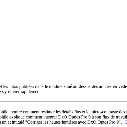
et les tutos publiées dans le module situé au-dessus des articles en vedet
 s'y référer rapidement.
phile montre comment restituer les détails fins et le micro-contraste d
ophile explique comment intégrer DxO Optics Pro 9 à son flux de trava
ssin et intitulé "Corriger les hautes lumières avec DxO Optcs Pro 9".