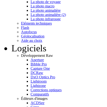
La photo de voyage
La photo macro
La photo animalière
La photo animalière (2)
La photo infrarouge
Eléments techniques
Flash
Autofocus
Géolocalisation
Aide au choix
Logiciels
Développement Raw
Aperture
Bibble Pro
Capture One
DCRaw
DxO Optics Pro
Lightroom
Lightzone
Corrections optiques
Comparatifs
Éditeurs d'images
ACDSee