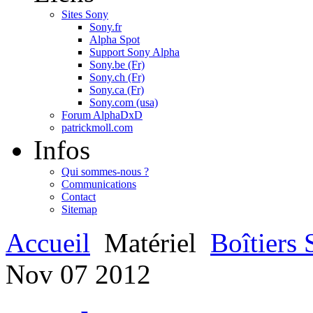
Sites Sony
Sony.fr
Alpha Spot
Support Sony Alpha
Sony.be (Fr)
Sony.ch (Fr)
Sony.ca (Fr)
Sony.com (usa)
Forum AlphaDxD
patrickmoll.com
Infos
Qui sommes-nous ?
Communications
Contact
Sitemap
Accueil
Matériel
Boîtiers
Nov
07
2012