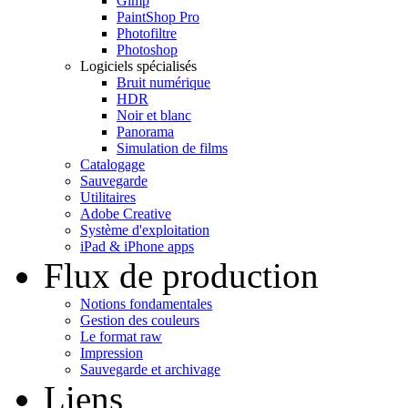
Gimp
PaintShop Pro
Photofiltre
Photoshop
Logiciels spécialisés
Bruit numérique
HDR
Noir et blanc
Panorama
Simulation de films
Catalogage
Sauvegarde
Utilitaires
Adobe Creative
Système d'exploitation
iPad & iPhone apps
Flux de production
Notions fondamentales
Gestion des couleurs
Le format raw
Impression
Sauvegarde et archivage
Liens