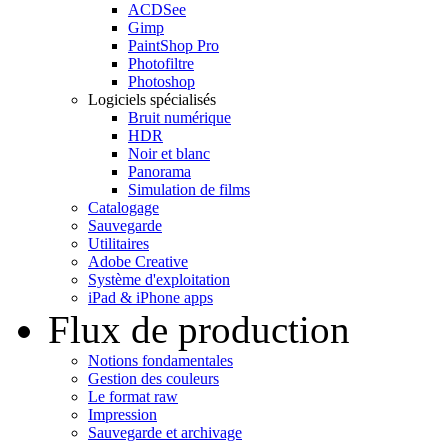
ACDSee
Gimp
PaintShop Pro
Photofiltre
Photoshop
Logiciels spécialisés
Bruit numérique
HDR
Noir et blanc
Panorama
Simulation de films
Catalogage
Sauvegarde
Utilitaires
Adobe Creative
Système d'exploitation
iPad & iPhone apps
Flux de production
Notions fondamentales
Gestion des couleurs
Le format raw
Impression
Sauvegarde et archivage