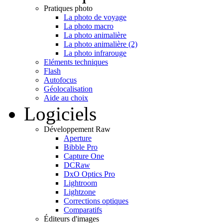
Pratiques photo
La photo de voyage
La photo macro
La photo animalière
La photo animalière (2)
La photo infrarouge
Eléments techniques
Flash
Autofocus
Géolocalisation
Aide au choix
Logiciels
Développement Raw
Aperture
Bibble Pro
Capture One
DCRaw
DxO Optics Pro
Lightroom
Lightzone
Corrections optiques
Comparatifs
Éditeurs d'images