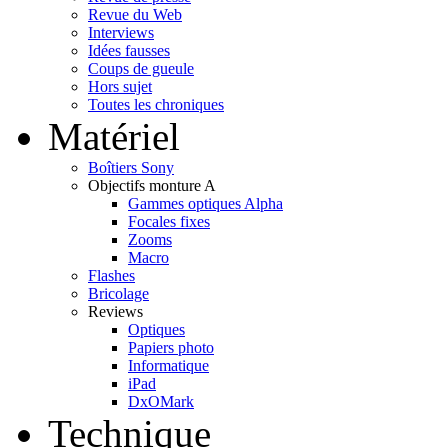
Revue du Web
Interviews
Idées fausses
Coups de gueule
Hors sujet
Toutes les chroniques
Matériel
Boîtiers Sony
Objectifs monture A
Gammes optiques Alpha
Focales fixes
Zooms
Macro
Flashes
Bricolage
Reviews
Optiques
Papiers photo
Informatique
iPad
DxOMark
Technique