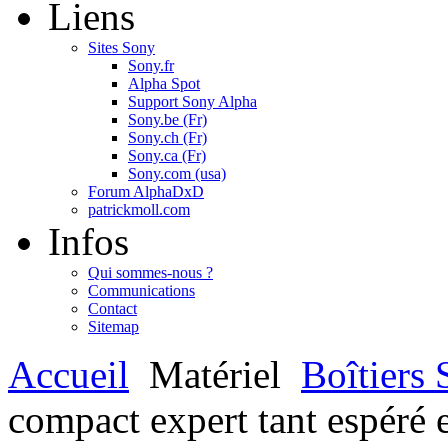
Liens
Sites Sony
Sony.fr
Alpha Spot
Support Sony Alpha
Sony.be (Fr)
Sony.ch (Fr)
Sony.ca (Fr)
Sony.com (usa)
Forum AlphaDxD
patrickmoll.com
Infos
Qui sommes-nous ?
Communications
Contact
Sitemap
Accueil
Matériel
Boîtiers
compact expert tant espéré e