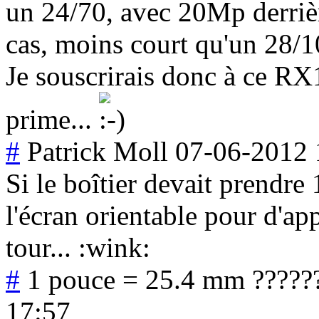
un 24/70, avec 20Mp derrièr
cas, moins court qu'un 28/1
Je souscrirais donc à ce RX1
prime...
#
Patrick Moll
07-06-2012 
Si le boîtier devait prendre
l'écran orientable pour d'a
tour... :wink:
#
1 pouce = 25.4 mm ?????
17:57