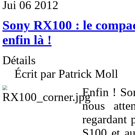
Jui
06
2012
Sony RX100 : le compact
enfin là !
Détails
Écrit par Patrick Moll
Enfin ! Son
nous atte
regardant 
S100 et au