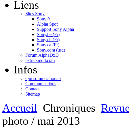
Liens
Sites Sony
Sony.fr
Alpha Spot
Support Sony Alpha
Sony.be (Fr)
Sony.ch (Fr)
Sony.ca (Fr)
Sony.com (usa)
Forum AlphaDxD
patrickmoll.com
Infos
Qui sommes-nous ?
Communications
Contact
Sitemap
Accueil
Chroniques
Revue
photo / mai 2013