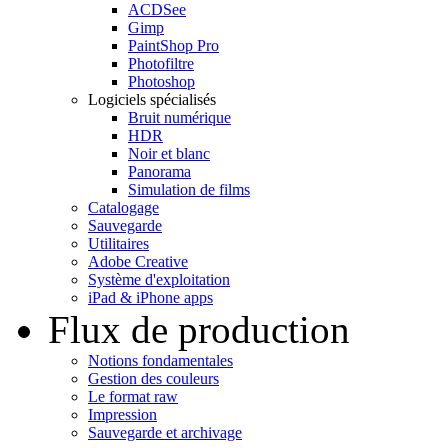
ACDSee
Gimp
PaintShop Pro
Photofiltre
Photoshop
Logiciels spécialisés
Bruit numérique
HDR
Noir et blanc
Panorama
Simulation de films
Catalogage
Sauvegarde
Utilitaires
Adobe Creative
Système d'exploitation
iPad & iPhone apps
Flux de production
Notions fondamentales
Gestion des couleurs
Le format raw
Impression
Sauvegarde et archivage