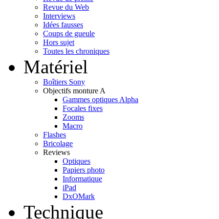
Revue du Web
Interviews
Idées fausses
Coups de gueule
Hors sujet
Toutes les chroniques
Matériel
Boîtiers Sony
Objectifs monture A
Gammes optiques Alpha
Focales fixes
Zooms
Macro
Flashes
Bricolage
Reviews
Optiques
Papiers photo
Informatique
iPad
DxOMark
Technique