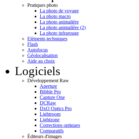
Pratiques photo
La photo de voyage
La photo macro
La photo animalière
La photo animalière (2)
La photo infrarouge
Eléments techniques
Flash
Autofocus
Géolocalisation
Aide au choix
Logiciels
Développement Raw
Aperture
Bibble Pro
Capture One
DCRaw
DxO Optics Pro
Lightroom
Lightzone
Corrections optiques
Comparatifs
Éditeurs d'images