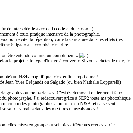
sée intersidérale avec de la colle et du carton...).
iennement à toute pratique intensive de la photographie.
eux pour éviter la répétition, voire la caricature dans les effets (les
. Même Salgado a succombé, c'est dire...
a doit être entendu comme un compliment...
elon le projet et le type d'image à convertir. Si vous achetez le mag, je
recompté) un N&B magnifique, c'est enfin simplissime !
tôt Jean-Yves Brégand) ou Salgado (ou bien Nathalie Lopparelli)
 de gris plus ou moins denses. C'est évidemment entièrement faux
alent du photographe. J'ai redécouvert grâce à SEP2 toute ma photothèque
 a été conçu par des photographes amoureux du N&B, et ça se sent.
i se salir les mains dans des mixtures nauséabondes !
 sont elles mises en groupe au sein des différentes revues sur le