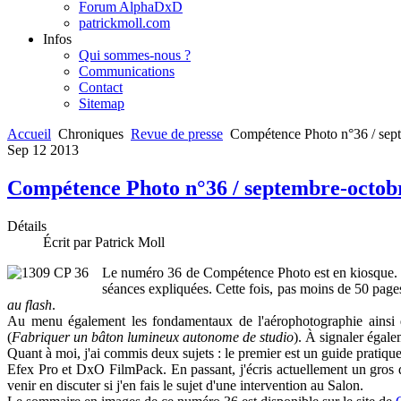
Forum AlphaDxD
patrickmoll.com
Infos
Qui sommes-nous ?
Communications
Contact
Sitemap
Accueil
Chroniques
Revue de presse
Compétence Photo n°36 / sep
Sep
12
2013
Compétence Photo n°36 / septembre-octob
Détails
Écrit par Patrick Moll
Le numéro 36 de Compétence Photo est en kiosque. Au
séances expliquées. Cette fois, pas moins de 50 pages
au flash
.
Au menu également les fondamentaux de l'aérophotographie ainsi q
(
Fabriquer un bâton lumineux autonome de studio
). À signaler égalem
Quant à moi, j'ai commis deux sujets : le premier est un guide pratiqu
Efex Pro et DxO FilmPack. En passant, j'écris actuellement un gros d
venir en discuter si j'en fais le sujet d'une intervention au Salon.