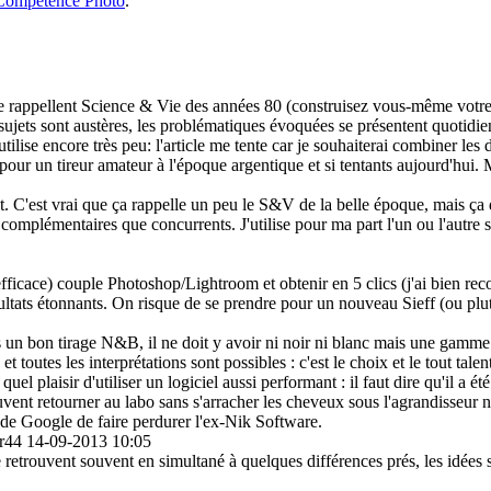
Compétence Photo
.
e rappellent Science & Vie des années 80 (construisez vous-même votre fu
es sujets sont austères, les problématiques évoquées se présentent quotid
tilise encore très peu: l'article me tente car je souhaiterai combiner les d
r pour un tireur amateur à l'époque argentique et si tentants aujourd'hui
et. C'est vrai que ça rappelle un peu le S&V de la belle époque, mais ç
 complémentaires que concurrents. J'utilise pour ma part l'un ou l'autre s
rès efficace) couple Photoshop/Lightroom et obtenir en 5 clics (j'ai bien 
ltats étonnants. On risque de se prendre pour un nouveau Sieff (ou plu
un bon tirage N&B, il ne doit y avoir ni noir ni blanc mais une gamme
et toutes les interprétations sont possibles : c'est le choix et le tout t
quel plaisir d'utiliser un logiciel aussi performant : il faut dire qu'il
ent retourner au labo sans s'arracher les cheveux sous l'agrandisseur n
é de Google de faire perdurer l'ex-Nik Software.
r44
14-09-2013 10:05
es se retrouvent souvent en simultané à quelques différences prés, les idées