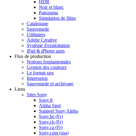
HDR
Noir et blanc
Panorama
Simulation de films
Catalogage
Sauvegarde
Utilitaires
Adobe Creative
Système d'exploitation
iPad & iPhone apps
Flux de production
Notions fondamentales
Gestion des couleurs
Le format raw
Impression
Sauvegarde et archivage
Liens
Sites Sony
Sony.fr
Alpha Spot
Support Sony Alpha
Sony.be (Fr)
Sony.ch (Fr)
Sony.ca (Fr)
Sony.com (usa)