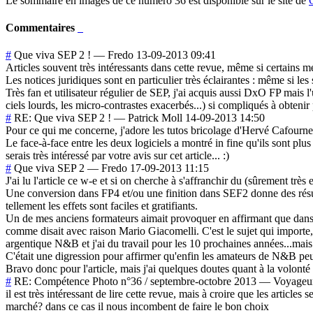
Le sommaire en images de ce numéro 36 est disponible sur le site de
Commentaires
#
Que viva SEP 2 !
—
Fredo
13-09-2013 09:41
Articles souvent très intéressants dans cette revue, même si certains m
Les notices juridiques sont en particulier très éclairantes : même si l
Très fan et utilisateur régulier de SEP, j'ai acquis aussi DxO FP mais l'u
ciels lourds, les micro-contrastes exacerbés...) si compliqués à obteni
#
RE: Que viva SEP 2 !
—
Patrick Moll
14-09-2013 14:50
Pour ce qui me concerne, j'adore les tutos bricolage d'Hervé Cafourn
Le face-à-face entre les deux logiciels a montré in fine qu'ils sont plus
serais très intéressé par votre avis sur cet article... :)
#
Que viva SEP 2
—
Fredo
17-09-2013 11:15
J'ai lu l'article ce w-e et si on cherche à s'affranchir du (sûrement t
Une conversion dans FP4 et/ou une finition dans SEF2 donne des résu
tellement les effets sont faciles et gratifiants.
Un de mes anciens formateurs aimait provoquer en affirmant que dans 
comme disait avec raison Mario Giacomelli. C'est le sujet qui importe, 
argentique N&B et j'ai du travail pour les 10 prochaines années...mais 
C'était une digression pour affirmer qu'enfin les amateurs de N&B peuv
Bravo donc pour l'article, mais j'ai quelques doutes quant à la volont
#
RE: Compétence Photo n°36 / septembre-octobre 2013
—
Voyageu
il est très intéressant de lire cette revue, mais à croire que les articl
marché? dans ce cas il nous incombent de faire le bon choix