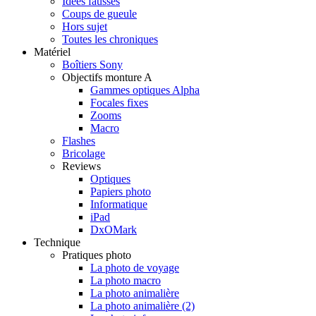
Idées fausses
Coups de gueule
Hors sujet
Toutes les chroniques
Matériel
Boîtiers Sony
Objectifs monture A
Gammes optiques Alpha
Focales fixes
Zooms
Macro
Flashes
Bricolage
Reviews
Optiques
Papiers photo
Informatique
iPad
DxOMark
Technique
Pratiques photo
La photo de voyage
La photo macro
La photo animalière
La photo animalière (2)