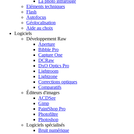
La photo infrarouge
Eléments techniques
Flash
Autofocus
Géolocalisation
Aide au choix
Logiciels
Développement Raw
Aperture
Bibble Pro
Capture One
DCRaw
DxO Optics Pro
Lightroom
Lightzone
Corrections optiques
Comparatifs
Éditeurs d'images
ACDSee
Gimp
PaintShop Pro
Photofiltre
Photoshop
Logiciels spécialisés
Bruit numérique