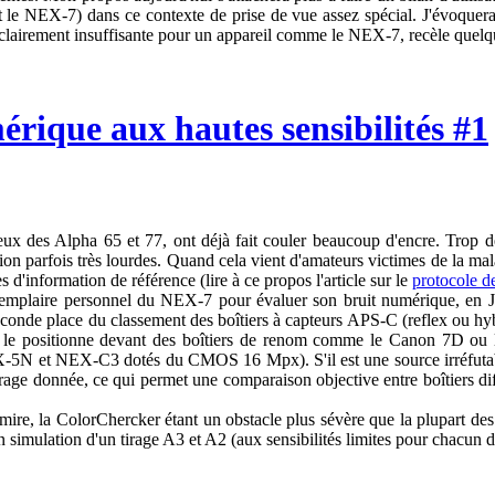
et le NEX-7) dans ce contexte de prise de vue assez spécial. J'évoquer
 clairement insuffisante pour un appareil comme le NEX-7, recèle quelqu
rique aux hautes sensibilités #1
s Alpha 65 et 77, ont déjà fait couler beaucoup d'encre. Trop de pix
tion parfois très lourdes. Quand cela vient d'amateurs victimes de la ma
 d'information de référence (lire à ce propos l'article sur le
protocole d
xemplaire personnel du NEX-7 pour évaluer son bruit numérique, en J
conde place du classement des boîtiers à capteurs APS-C (reflex ou hybr
i le positionne devant des boîtiers de renom comme le Canon 7D ou le
EX-5N et NEX-C3 dotés du CMOS 16 Mpx). S'il est une source irréfuta
irage donnée, ce qui permet une comparaison objective entre boîtiers dif
ur mire, la ColorChercker étant un obstacle plus sévère que la plupart de
 en simulation d'un tirage A3 et A2 (aux sensibilités limites pour chacun