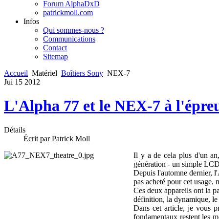
Forum AlphaDxD
patrickmoll.com
Infos
Qui sommes-nous ?
Communications
Contact
Sitemap
Accueil
Matériel
Boîtiers Sony
NEX-7
Jui
15
2012
L'Alpha 77 et le NEX-7 à l'épreu
Détails
Écrit par Patrick Moll
Il y a de cela plus d'un an
génération - un simple LCD -
Depuis l'automne dernier, l'
pas acheté pour cet usage, ma
Ces deux appareils ont la pa
définition, la dynamique, le
Dans cet article, je vous p
fondamentaux restent les mêm