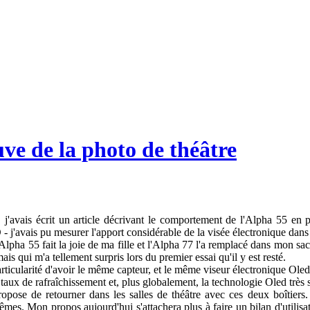
ve de la photo de théâtre
, j'avais écrit un article décrivant le comportement de l'Alpha 55 en
 j'avais pu mesurer l'apport considérable de la visée électronique dans c
Alpha 55 fait la joie de ma fille et l'Alpha 77 l'a remplacé dans mon sac
is qui m'a tellement surpris lors du premier essai qu'il y est resté.
rticularité d'avoir le même capteur, et le même viseur électronique Oled t
 taux de rafraîchissement et, plus globalement, la technologie Oled trè
ropose de retourner dans les salles de théâtre avec ces deux boîtiers. J
es. Mon propos aujourd'hui s'attachera plus à faire un bilan d'utilisati