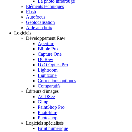
La photo infrarouge
Eléments techniques
Flash
Autofocus
Géolocalisation
Aide au choix
Logiciels
Développement Raw
Aperture
Bibble Pro
Capture One
DCRaw
DxO Optics Pro
Lightroom
Lightzone
Corrections optiques
Comparatifs
Éditeurs d'images
ACDSee
Gimp
PaintShop Pro
Photofiltre
Photoshop
Logiciels spécialisés
Bruit numérique