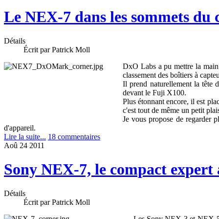
Le NEX-7 dans les sommets du
Détails
Écrit par Patrick Moll
DxO Labs a pu mettre la main 
classement des boîtiers à capt
Il prend naturellement la tête 
devant le Fuji X100.
Plus étonnant encore, il est pla
c'est tout de même un petit plai
Je vous propose de regarder plu
d'appareil.
Lire la suite...
18 commentaires
Aoû
24
2011
Sony NEX-7, le compact expert à
Détails
Écrit par Patrick Moll
Les Sony NEX-3 et NEX-5 ont