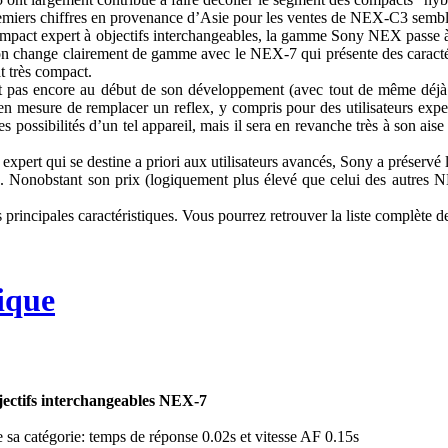
miers chiffres en provenance d’Asie pour les ventes de NEX-C3 sembl
pact expert à objectifs interchangeables, la gamme Sony NEX passe à l
 on change clairement de gamme avec le NEX-7 qui présente des caracté
t très compact.
t pas encore au début de son développement (avec tout de même déjà 
n mesure de remplacer un reflex, y compris pour des utilisateurs expe
es possibilités d’un tel appareil, mais il sera en revanche très à son ais
expert qui se destine a priori aux utilisateurs avancés, Sony a préservé 
es. Nonobstant son prix (logiquement plus élevé que celui des autres N
 principales caractéristiques. Vous pourrez retrouver la liste complète de
ique
ectifs interchangeables NEX-7
de sa catégorie: temps de réponse 0.02s et vitesse AF 0.15s