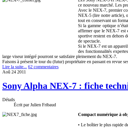
ce nouveau marché. Les pre
Avec le NEX-7, premier com
NEX-5 (lire notre article),
tout en conservant un forma
Si la gamme optique n’étai
affirmer que le NEX-7 est e
sportive restent en dehors d
de spectacle.
Si le NEX-7 est un appareil 
des fonctionnalités expert
large viseur intégré pourront se satisfaire pleinement du NEX-7.
Faisons à présent le tour du (futur) propriétaire en passant en revue ses
Lire la suite...
62 commentaires
Aoû
24
2011
Sony Alpha NEX-7 : fiche techn
Détails
Écrit par Julien Fribaud
Compact numérique à obj
• Le boîtier le plus rapide 