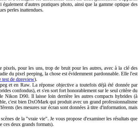
ai également d'autres pratiques photo, ainsi que la gamme optique des
es perles inattendues.
els, pour les uns, trop de bruit pour les autres, avec à la clé des
ladie du pixel peeping, la chose est évidemment pardonnable. Elle l'est
e test de dpreview
).
peg et en Raw. La réponse objective a toutefois déjà été donnée par
ides confondus), et s'en sort fort honorablement sur le seul critère du
 Nikon D90. Il laisse loin derrière les autres compacts hybrides (à
ble, c'est bien DxOMark qui produit avec un grand professionnalisme
férents (les mesures sur écran sont données à titre d'information, mais
s scènes de la "vraie vie". Je vous propose d'examiner les résultats que
 de ces deux grands formats).