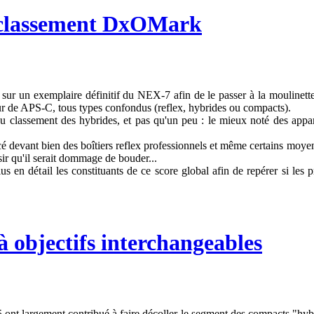
 classement DxOMark
sur un exemplaire définitif du NEX-7 afin de le passer à la moulinett
eur de APS-C, tous types confondus (reflex, hybrides ou compacts).
du classement des hybrides, et pas qu'un peu : le mieux noté des appar
cé devant bien des boîtiers reflex professionnels et même certains moyens
sir qu'il serait dommage de bouder...
s en détail les constituants de ce score global afin de repérer si les 
 objectifs interchangeables
 largement contribué à faire décoller le segment des compacts "hybrides