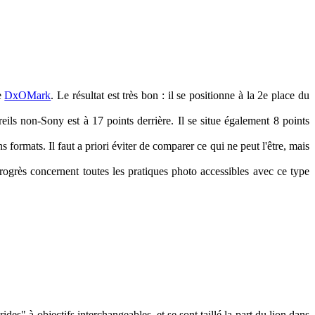
e
DxOMark
. Le résultat est très bon : il se positionne à la 2e place du
eils non-Sony est à 17 points derrière. Il se situe également 8 points
 formats. Il faut a priori éviter de comparer ce qui ne peut l'être, mais
progrès concernent toutes les pratiques photo accessibles avec ce type
" à objectifs interchangeables, et se sont taillé la part du lion dans