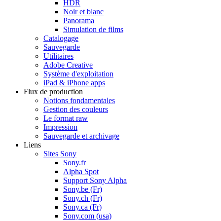
HDR
Noir et blanc
Panorama
Simulation de films
Catalogage
Sauvegarde
Utilitaires
Adobe Creative
Système d'exploitation
iPad & iPhone apps
Flux de production
Notions fondamentales
Gestion des couleurs
Le format raw
Impression
Sauvegarde et archivage
Liens
Sites Sony
Sony.fr
Alpha Spot
Support Sony Alpha
Sony.be (Fr)
Sony.ch (Fr)
Sony.ca (Fr)
Sony.com (usa)