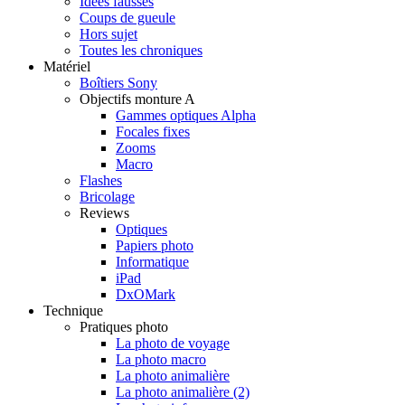
Idées fausses
Coups de gueule
Hors sujet
Toutes les chroniques
Matériel
Boîtiers Sony
Objectifs monture A
Gammes optiques Alpha
Focales fixes
Zooms
Macro
Flashes
Bricolage
Reviews
Optiques
Papiers photo
Informatique
iPad
DxOMark
Technique
Pratiques photo
La photo de voyage
La photo macro
La photo animalière
La photo animalière (2)