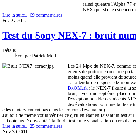
(ainsi qu'entre l'Alpha 77 
NEX qui, si elle est encore
Lire la suite...
69 commentaires
Fév
27
2012
Test du Sony NEX-7 : bruit numé
Détails
Écrit par Patrick Moll
Les 24 Mpx du NEX-7, comme ceux de
erreurs de protocole ou d'interpréta
moins quand elle provient de sources
J'ai attendu de disposer de mon e
DxOMark
: le NEX-7 figure à la se
bruit, avec une septième place qu
l'exception notable des récents N
des évaluations pour une taille de t
elles n'interviennent pas dans les critères d'évaluation).
J'ai tout de même voulu vérifier ce qu'il en était en faisant un test s
j'ai obtenus. Nouveauté à la fin du test : une visualisation du résultat
Lire la suite...
25 commentaires
Nov
30
2011