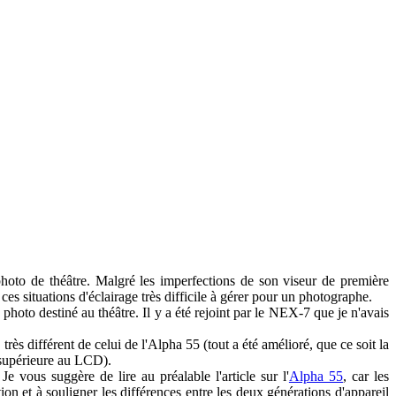
 photo de théâtre. Malgré les imperfections de son viseur de première
es situations d'éclairage très difficile à gérer pour un photographe.
 photo destiné au théâtre. Il y a été rejoint par le NEX-7 que je n'avais
rès différent de celui de l'Alpha 55 (tout a été amélioré, que ce soit la
s supérieure au LCD).
e vous suggère de lire au préalable l'article sur l'
Alpha 55
, car les
on et à souligner les différences entre les deux générations d'appareil