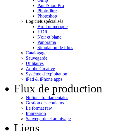
Gimp
PaintShop Pro
Photofiltre
Photoshop
Logiciels spécialisés
Bruit numérique
HDR
Noir et blanc
Panorama
Simulation de films
Catalogage
Sauvegarde
Utilitaires
Adobe Creative
Système d'exploitation
iPad & iPhone apps
Flux de production
Notions fondamentales
Gestion des couleurs
Le format raw
Impression
Sauvegarde et archivage
Liens