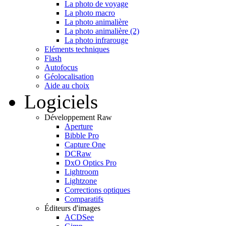
La photo de voyage
La photo macro
La photo animalière
La photo animalière (2)
La photo infrarouge
Eléments techniques
Flash
Autofocus
Géolocalisation
Aide au choix
Logiciels
Développement Raw
Aperture
Bibble Pro
Capture One
DCRaw
DxO Optics Pro
Lightroom
Lightzone
Corrections optiques
Comparatifs
Éditeurs d'images
ACDSee