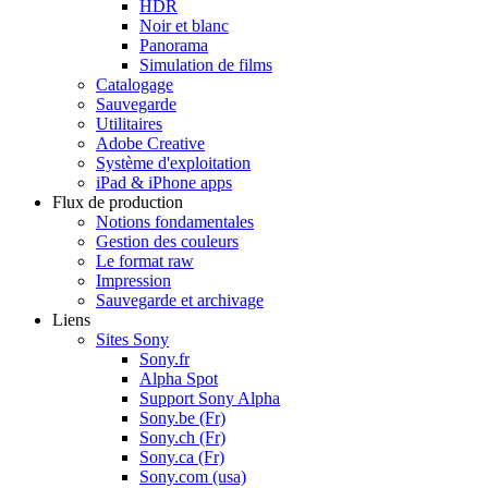
HDR
Noir et blanc
Panorama
Simulation de films
Catalogage
Sauvegarde
Utilitaires
Adobe Creative
Système d'exploitation
iPad & iPhone apps
Flux de production
Notions fondamentales
Gestion des couleurs
Le format raw
Impression
Sauvegarde et archivage
Liens
Sites Sony
Sony.fr
Alpha Spot
Support Sony Alpha
Sony.be (Fr)
Sony.ch (Fr)
Sony.ca (Fr)
Sony.com (usa)