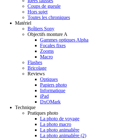
Idées fausses
Coups de gueule
Hors sujet
Toutes les chroniques
Matériel
Boîtiers Sony
Objectifs monture A
Gammes optiques Alpha
Focales fixes
Zooms
Macro
Flashes
Bricolage
Reviews
Optiques
Papiers photo
Informatique
iPad
DxOMark
Technique
Pratiques photo
La photo de voyage
La photo macro
La photo animalière
La photo animalière (2)