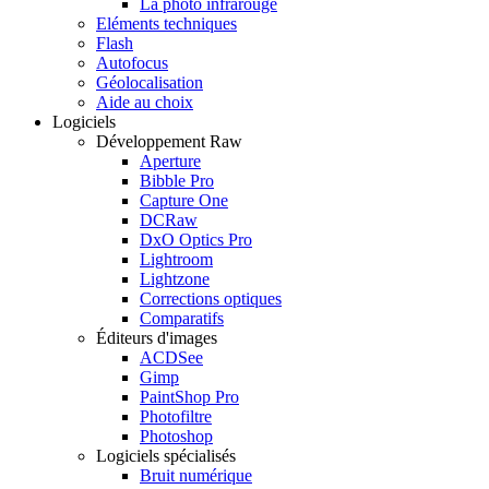
La photo infrarouge
Eléments techniques
Flash
Autofocus
Géolocalisation
Aide au choix
Logiciels
Développement Raw
Aperture
Bibble Pro
Capture One
DCRaw
DxO Optics Pro
Lightroom
Lightzone
Corrections optiques
Comparatifs
Éditeurs d'images
ACDSee
Gimp
PaintShop Pro
Photofiltre
Photoshop
Logiciels spécialisés
Bruit numérique