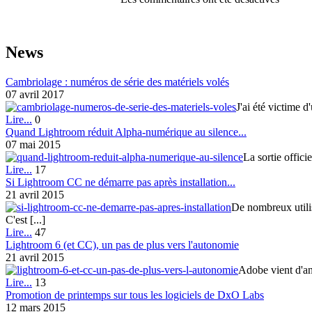
News
Cambriolage : numéros de série des matériels volés
07 avril 2017
J'ai été victime d
Lire...
0
Quand Lightroom réduit Alpha-numérique au silence...
07 mai 2015
La sortie offici
Lire...
17
Si Lightroom CC ne démarre pas après installation...
21 avril 2015
De nombreux utili
C'est [...]
Lire...
47
Lightroom 6 (et CC), un pas de plus vers l'autonomie
21 avril 2015
Adobe vient d'an
Lire...
13
Promotion de printemps sur tous les logiciels de DxO Labs
12 mars 2015