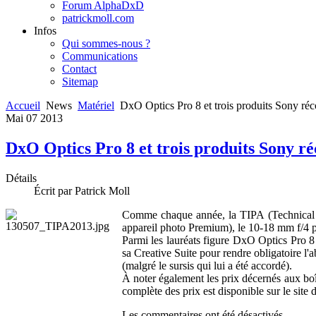
Forum AlphaDxD
patrickmoll.com
Infos
Qui sommes-nous ?
Communications
Contact
Sitemap
Accueil
News
Matériel
DxO Optics Pro 8 et trois produits Sony r
Mai
07
2013
DxO Optics Pro 8 et trois produits Sony r
Détails
Écrit par Patrick Moll
Comme chaque année, la TIPA (Technical Im
appareil photo Premium), le 10-18 mm f/4 
Parmi les lauréats figure DxO Optics Pro 8
sa Creative Suite pour rendre obligatoire l
(malgré le sursis qui lui a été accordé).
À noter également les prix décernés aux bo
complète des prix est disponible sur le site 
Les commentaires ont été désactivés