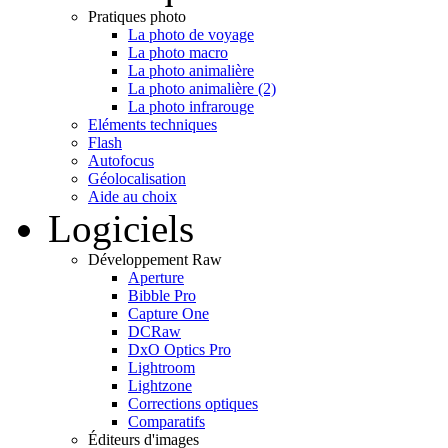
Pratiques photo
La photo de voyage
La photo macro
La photo animalière
La photo animalière (2)
La photo infrarouge
Eléments techniques
Flash
Autofocus
Géolocalisation
Aide au choix
Logiciels
Développement Raw
Aperture
Bibble Pro
Capture One
DCRaw
DxO Optics Pro
Lightroom
Lightzone
Corrections optiques
Comparatifs
Éditeurs d'images