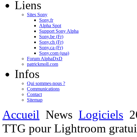
Liens
Sites Sony
Sony.fr
Alpha Spot
Support Sony Alpha
Sony.be (Fr)
Sony.ch (Fr)
Sony.ca (Fr)
Sony.com (usa)
Forum AlphaDxD
patrickmoll.com
Infos
Qui sommes-nous ?
Communications
Contact
Sitemap
Accueil
News
Logiciels
2
TTG pour Lightroom gratuite