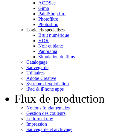
ACDSee
Gimp
PaintShop Pro
Photofiltre
Photoshop
Logiciels spécialisés
Bruit numérique
HDR
Noir et blanc
Panorama
Simulation de films
Catalogage
Sauvegarde
Utilitaires
Adobe Creative
Système d'exploitation
iPad & iPhone apps
Flux de production
Notions fondamentales
Gestion des couleurs
Le format raw
Impression
Sauvegarde et archivage