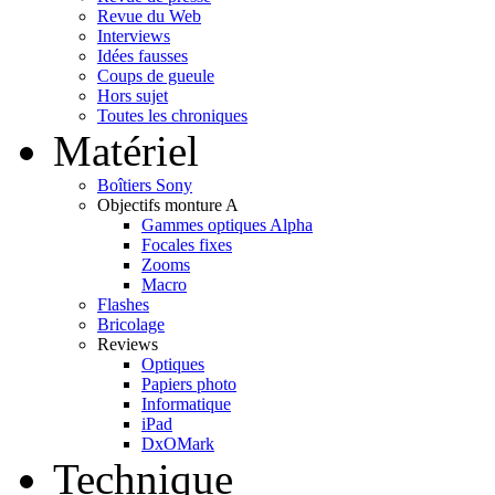
Revue du Web
Interviews
Idées fausses
Coups de gueule
Hors sujet
Toutes les chroniques
Matériel
Boîtiers Sony
Objectifs monture A
Gammes optiques Alpha
Focales fixes
Zooms
Macro
Flashes
Bricolage
Reviews
Optiques
Papiers photo
Informatique
iPad
DxOMark
Technique