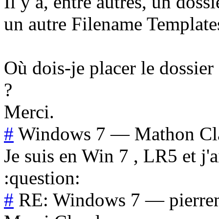
Il y a, entre autres, un dos
un autre Filename Template
Où dois-je placer le dossi
?
Merci.
#
Windows 7
—
Mathon Cl
Je suis en Win 7 , LR5 et j'
:question:
#
RE: Windows 7
—
pierre