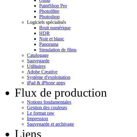
Gimp
PaintShop Pro
Photofiltre
Photoshop
Logiciels spécialisés
Bruit numérique
HDR
Noir et blanc
Panorama
Simulation de films
Catalogage
Sauvegarde
Utilitaires
Adobe Creative
Système d'exploitation
iPad & iPhone apps
Flux de production
Notions fondamentales
Gestion des couleurs
Le format raw
Impression
Sauvegarde et archivage
Liens