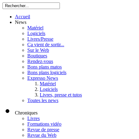
Accueil
News
Matériel
Logiciels
Livres/Presse
Ça vient de sortir...
Sur le Web
Boutiques
Rendez-vous
Bons plans matos
Bons plans logiciels
Expresso News
Matériel
Logiciels
Livres, presse et tutos
Toutes les news
Chroniques
Livres
Formations vidéo
Revue de presse
Revue du Web