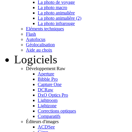
La photo de voyage
La photo macro
La photo animalière
La photo animalière (2)
La photo infrarouge
Eléments techniques
Flash
Autofocus
Géolocalisation
Aide au choix
Logiciels
Développement Raw
Aperture
Bibble Pro
Capture One
DCRaw
DxO Optics Pro
Lightroom
Lightzone
Corrections optiques
Comparatifs
Éditeurs d'images
ACDSee