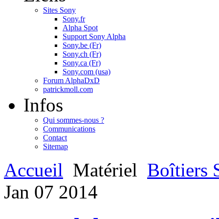
Sites Sony
Sony.fr
Alpha Spot
Support Sony Alpha
Sony.be (Fr)
Sony.ch (Fr)
Sony.ca (Fr)
Sony.com (usa)
Forum AlphaDxD
patrickmoll.com
Infos
Qui sommes-nous ?
Communications
Contact
Sitemap
Accueil
Matériel
Boîtiers
Jan
07
2014