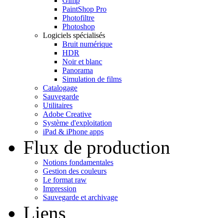
Gimp
PaintShop Pro
Photofiltre
Photoshop
Logiciels spécialisés
Bruit numérique
HDR
Noir et blanc
Panorama
Simulation de films
Catalogage
Sauvegarde
Utilitaires
Adobe Creative
Système d'exploitation
iPad & iPhone apps
Flux de production
Notions fondamentales
Gestion des couleurs
Le format raw
Impression
Sauvegarde et archivage
Liens