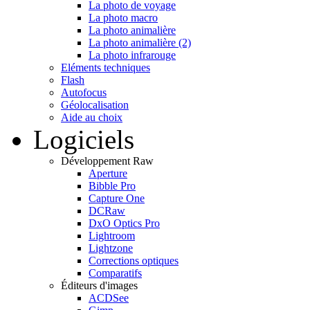
La photo de voyage
La photo macro
La photo animalière
La photo animalière (2)
La photo infrarouge
Eléments techniques
Flash
Autofocus
Géolocalisation
Aide au choix
Logiciels
Développement Raw
Aperture
Bibble Pro
Capture One
DCRaw
DxO Optics Pro
Lightroom
Lightzone
Corrections optiques
Comparatifs
Éditeurs d'images
ACDSee