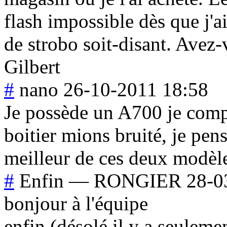
flash impossible dès que j'ai
de strobo soit-disant. Avez-
Gilbert
#
nano
26-10-2011 18:58
Je possède un A700 je compt
boitier mions bruité, je pen
meilleur de ces deux modèle
#
Enfin
—
RONGIER
28-0
bonjour à l'équipe
enfin (désolé il y a seuleme