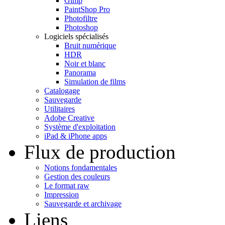
Gimp
PaintShop Pro
Photofiltre
Photoshop
Logiciels spécialisés
Bruit numérique
HDR
Noir et blanc
Panorama
Simulation de films
Catalogage
Sauvegarde
Utilitaires
Adobe Creative
Système d'exploitation
iPad & iPhone apps
Flux de production
Notions fondamentales
Gestion des couleurs
Le format raw
Impression
Sauvegarde et archivage
Liens