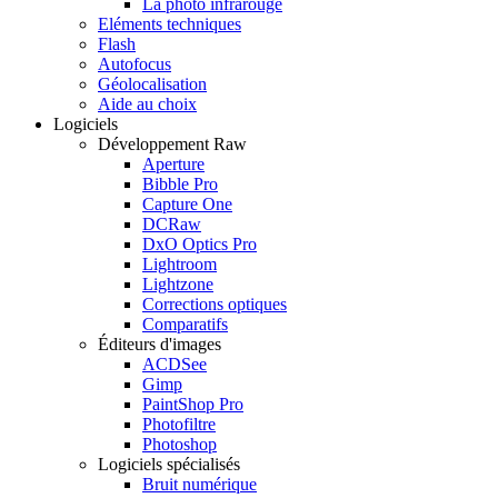
La photo infrarouge
Eléments techniques
Flash
Autofocus
Géolocalisation
Aide au choix
Logiciels
Développement Raw
Aperture
Bibble Pro
Capture One
DCRaw
DxO Optics Pro
Lightroom
Lightzone
Corrections optiques
Comparatifs
Éditeurs d'images
ACDSee
Gimp
PaintShop Pro
Photofiltre
Photoshop
Logiciels spécialisés
Bruit numérique