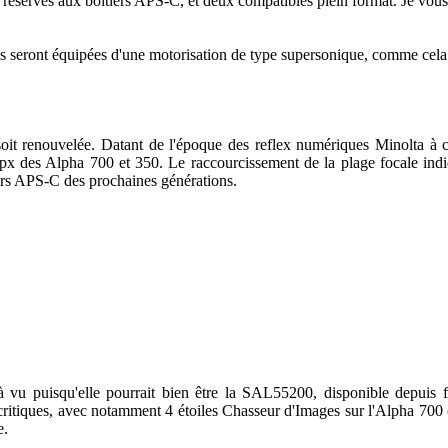
réservés aux boîtiers APS-C, et deux compatibles plein format. Je vous 
s seront équipées d'une motorisation de type supersonique, comme cela 
it soit renouvelée. Datant de l'époque des reflex numériques Minolta
x des Alpha 700 et 350. Le raccourcissement de la plage focale indiq
ers APS-C des prochaines générations.
jà vu puisqu'elle pourrait bien être la SAL55200, disponible depuis f
 critiques, avec notamment 4 étoiles Chasseur d'Images sur l'Alpha 70
e.