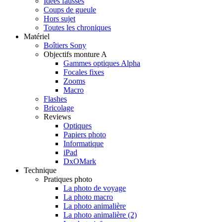
Idées fausses
Coups de gueule
Hors sujet
Toutes les chroniques
Matériel
Boîtiers Sony
Objectifs monture A
Gammes optiques Alpha
Focales fixes
Zooms
Macro
Flashes
Bricolage
Reviews
Optiques
Papiers photo
Informatique
iPad
DxOMark
Technique
Pratiques photo
La photo de voyage
La photo macro
La photo animalière
La photo animalière (2)