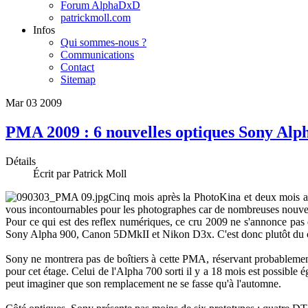
Forum AlphaDxD
patrickmoll.com
Infos
Qui sommes-nous ?
Communications
Contact
Sitemap
Mar
03
2009
PMA 2009 : 6 nouvelles optiques Sony Alp
Détails
Écrit par Patrick Moll
Cinq mois après la PhotoKina et deux mois ap
vous incontournables pour les photographes car de nombreuses nouveau
Pour ce qui est des reflex numériques, ce cru 2009 ne s'annonce pas e
Sony Alpha 900, Canon 5DMkII et Nikon D3x. C'est donc plutôt du cô
Sony ne montrera pas de boîtiers à cette PMA, réservant probablemen
pour cet étage. Celui de l'Alpha 700 sorti il y a 18 mois est possible é
peut imaginer que son remplacement ne se fasse qu'à l'automne.