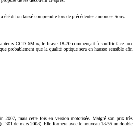
propose de les découvrir ci-après.
a été dit ou laissé comprendre lors de précédentes annonces Sony.
 à capteurs CCD 6Mpx, le brave 18-70 commençait à souffrir face aux
ue probablement que la qualité optique sera en hausse sensible afin
in 2007, mais cette fois en version motorisée. Malgré son prix très
0 (n°301 de mars 2008). Elle formera avec le nouveau 18-55 un double