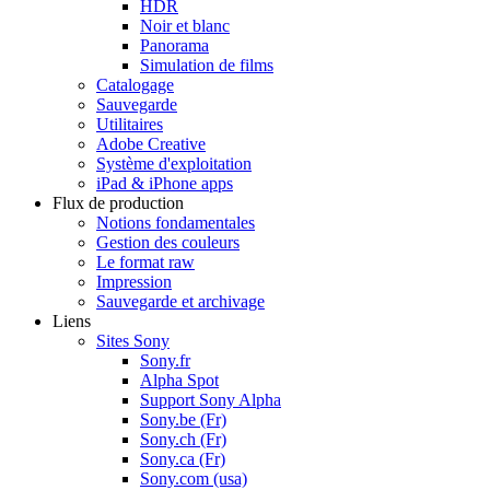
HDR
Noir et blanc
Panorama
Simulation de films
Catalogage
Sauvegarde
Utilitaires
Adobe Creative
Système d'exploitation
iPad & iPhone apps
Flux de production
Notions fondamentales
Gestion des couleurs
Le format raw
Impression
Sauvegarde et archivage
Liens
Sites Sony
Sony.fr
Alpha Spot
Support Sony Alpha
Sony.be (Fr)
Sony.ch (Fr)
Sony.ca (Fr)
Sony.com (usa)